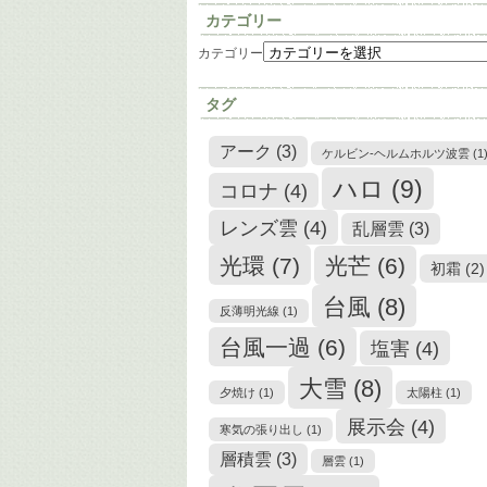
カテゴリー
カテゴリー
タグ
アーク
(3)
ケルビン-ヘルムホルツ波雲
(1
ハロ
(9)
コロナ
(4)
レンズ雲
(4)
乱層雲
(3)
光環
(7)
光芒
(6)
初霜
(2)
台風
(8)
反薄明光線
(1)
台風一過
(6)
塩害
(4)
大雪
(8)
夕焼け
(1)
太陽柱
(1)
展示会
(4)
寒気の張り出し
(1)
層積雲
(3)
層雲
(1)