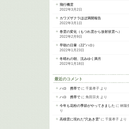
飛行機雲
2022年3月2日
カワズザクラほぼ満開報告
2022年3月1日
巻雲の変化（もつれ雲から放射状雲へ）
2022年2月9日
早朝の日暈（22°ハロ）
2022年1月23日
冬晴れの朝、沈みゆく満月
2022年1月18日
最近のコメント
ハロ 携帯で
に
千葉孝子
より
ハロ 携帯で
に
角田宗夫
より
今年も花粉の季節がやってきました
に
林陽
り
高積雲に現れた“穴あき雲”
に
千葉孝子
より