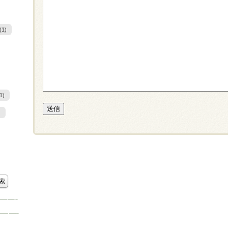
(1)
1)
)