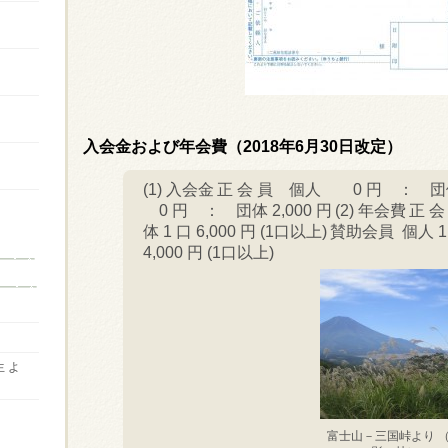
入会金および年会費（2018年6月30日改定）
(1) 入会金
正 会 員 個人 0 円 ：
団
0 円 ：
団体 2,000 円
(2) 年会費
正 会
体 1 口 6,000 円 (1口以上)
賛助会員 個人 1
4,000 円 (1口以上)
生
よ
富士山－三国峠より 