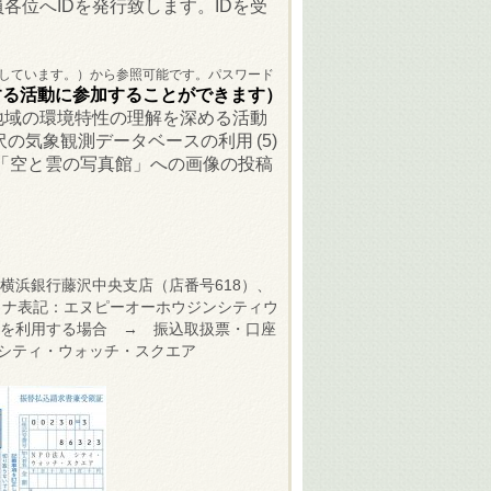
各位へIDを発行致します。IDを受
しています。）から参照可能です。パスワード
する活動に参加することができます）
地域の環境特性の理解を深める活動
沢の気象観測データベースの利用
(5)
6)「空と雲の写真館」への画像の投稿
横浜銀行藤沢中央支店（店番号618）、
カナ表記：エヌピーオーホウジンシティウ
替
を利用する場合 → 振込取扱票・口座
法人シティ・ウォッチ・スクエア