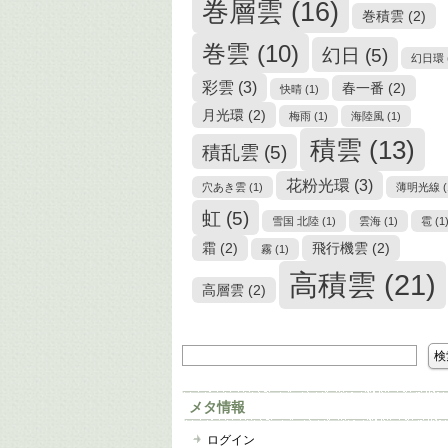
巻層雲
(16)
巻積雲
(2)
巻雲
(10)
幻日
(5)
幻日環
彩雲
(3)
春一番
(2)
快晴
(1)
月光環
(2)
梅雨
(1)
海陸風
(1)
積雲
(13)
積乱雲
(5)
花粉光環
(3)
穴あき雲
(1)
薄明光線
(
虹
(5)
雪国 北陸
(1)
雲海
(1)
雹
(1
霜
(2)
飛行機雲
(2)
霧
(1)
高積雲
(21)
高層雲
(2)
メタ情報
ログイン