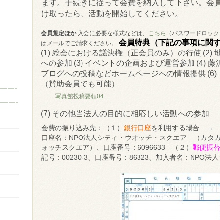
ます。手続きに従って会費を納入して下さい。会員
け取ったら、活動を開始してください。
会員規定ほか
入会に必要な様式などは、
こちら
（パスワードロック
会員特典（下記の事項に関
はメールでご請求ください。
(1) 総会における議決権（正会員のみ）の行使
(2)
への参加
(3) イベントの企画および運営参加
(4)
藤
ブログへの投稿などホームページへの情報提供
(
（賛助会員でも可能）
写真館投稿要領04
(7) その他当法人の目的に相応しい活動への参加
会費の振り込み先：（１）
銀行口座
を利用する場合 → 
口座名：NPO法人シティ・ウオッチ・スクエア （カタ
ォッチスクエア）、口座番号：6096633 （２）
郵便振
記号：00230-3、口座番号：86323、加入者名：NPO