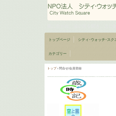
風に吹かれ、波の音を聞き、土に
トップページ
シティ･ウォッチ･スク
カテゴリー
トップ
›
問合せ/会員登録