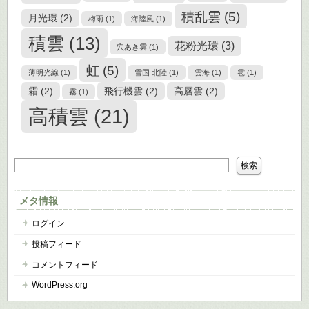
積乱雲
(5)
月光環
(2)
梅雨
(1)
海陸風
(1)
積雲
(13)
花粉光環
(3)
穴あき雲
(1)
虹
(5)
薄明光線
(1)
雪国 北陸
(1)
雲海
(1)
雹
(1)
霜
(2)
飛行機雲
(2)
高層雲
(2)
霧
(1)
高積雲
(21)
メタ情報
ログイン
投稿フィード
コメントフィード
WordPress.org