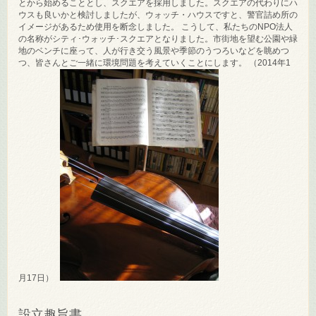
とから始めることとし、スクエアを採用しました。スクエアの代わりにハ
ウスも良いかと検討しましたが、ウォッチ・ハウスですと、警官詰め所の
イメージがあるため使用を断念しました。 こうして、私たちのNPO法人
の名称がシティ･ウォッチ･スクエアとなりました。市街地を望む公園や緑
地のベンチに座って、人が行き交う風景や季節のうつろいなどを眺めつ
つ、皆さんとご一緒に環境問題を考えていくことにします。 （2014年1
月17日）
設立趣旨書