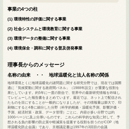
事業の4つの柱
(1) 環境特性の評価に関する事業
(2) 社会システムと環境教育に関する事業
(3) 環境データの整備に関する事業
(4) 環境保全・調和に関する普及啓発事業
理事長からのメッセージ
名称の由来 ・・ 地球温暖化と法人名称の関係
地球環境とくに地球温暖化の諸問題に関する研究分野では、現在では国際
適に「気候変動に関する政府間パネル」（1988年設立）が重要な役割を
果たしています。約5年に一度の割合で、世界中の最新研究情報を吟味し
てレビューした報告書をまとめています。最近では、ネット上で配信され
たものを目にすることが一般的になりましたが、その情報量は膨大で、印
刷物にすると4巻に細分した分野（科学的根拠・温暖化予測、影響評価・
予測、経済対策・政策、データ管理）ごとに、内容が多い分野では約
1000ページに及ぶ分厚いものです。 これらの科学的な知見に対して、予
想される負の影響の防止策や軽減策を提案する役割を担うのがCOP（地
球温暖化防止会議）であり、京都議定書は1997年の3回目の会議