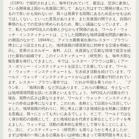
（COP3）で採択されました。毎年行われていて、最近は、交渉に参加し
ている開発途上国から先進国に対して「あなた方はすでに開発が進んでい
るので良いかも知れないが、我々は発展する段階にあるため足かせをはめ
てほしくない」といった意見があります。また先進国の間でさえ、自国の
事情のもとでの交渉が求められるため、難しい議論になっています。 さ
て、私たちのNPO法人の名称と少なからず関係のある、ワールド・ウォ
ッチ・インスティチュートは、こうした国際的な地球温暖化問題の解決へ
の潮流のなかで、1994年に、アメリカ農務省出身のレスター・ブラウン
博士により設立されました。地球規模の環境変化に対峙する立場を明確に
示し、世界のエネルギー、食料、人口、水資源など広範な領域で提言を続
けた最初の組織です。このインスティチュート（研究所）も、毎年大部な
報告書を発行してきました。 今では、レスター・ブラウンは新しくアー
ス・ポリシー・インスティチュートを設立して主催しています。ワール
ド・ウォッチ・インスティチュートも、引き続き活動を続けています。ワ
ールド・ウォッチ・インスティチュートからは多くの著書が刊行されてい
ます。レスター・ブラウン著作では、「だれが中国を養うのか？」、「プ
ランB」、「地球白書」など沢山あります。これらの書物は、今となって
は地球環境問題を説いた古典といえるでしょう。 NPO法人の活動を行う
場合、視野の広さは異なりますが、ワールド・ウォッチ・インスティチュ
ートの存在は参考になります。このため、名称として以前から注目してい
ました。地球規模の代わりに、同じ考えに基づき地域社会を対象に活動す
る意義は、我々にとっても大いにあるでしょう。そこで、ワールドではな
く身分相応の規模として、また地域社会を代表する単位としてシティを考
えました。ウォッチは、活動の基本的な姿勢として借りることにしまし
た。次に、インスティチュート（研究所）も借りようかと考えましたが、
まずは地域の一画にある公園あるいは緑地に集まって環境問題を考えるこ