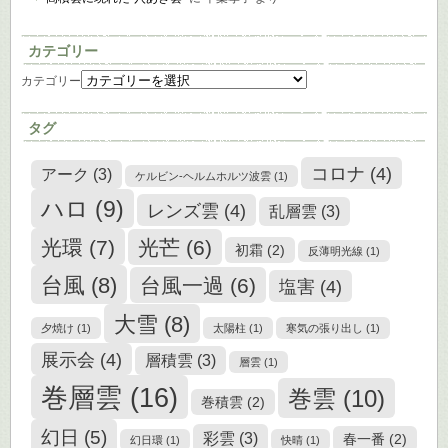
カテゴリー
カテゴリー
タグ
コロナ
(4)
アーク
(3)
ケルビン-ヘルムホルツ波雲
(1)
ハロ
(9)
レンズ雲
(4)
乱層雲
(3)
光環
(7)
光芒
(6)
初霜
(2)
反薄明光線
(1)
台風
(8)
台風一過
(6)
塩害
(4)
大雪
(8)
夕焼け
(1)
太陽柱
(1)
寒気の張り出し
(1)
展示会
(4)
層積雲
(3)
層雲
(1)
巻層雲
(16)
巻雲
(10)
巻積雲
(2)
幻日
(5)
彩雲
(3)
春一番
(2)
幻日環
(1)
快晴
(1)