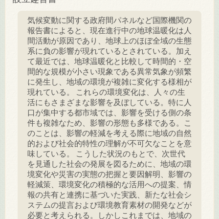
気候変動に関する政府間パネルなど国際機関の
報告書によると、現在進行中の地球温暖化は人
間活動が原因であり、地球上のほぼ全域の生態
系に負の影響が現れているとされている。加え
て最近では、地球温暖化と比較して時間的・空
間的な規模が小さい現象である異常気象が頻繁
に発生し、地域の環境が複雑に変化する様相が
現れている。
これらの環境変化は、人々の生
活にもさまざまな影響を及ぼしている。特に人
口が集中する都市域では、影響を受ける側の条
件も複雑なため、影響の形態も多様である。こ
のことは、影響の軽減を考える際に地域の自然
的および社会的特性の理解が不可欠なことを意
味している。
こうした状況のもとで、次世代
を見通した社会の発展を図るために、地域の環
境変化や災害の実態の把握と要因解明、影響の
軽減策、環境変化の積極的な活用への提案、情
報の共有と連携に基づいた実践、新たな社会シ
ステムの提言および環境教育素材の開発などが
必要と考えられる。しかしこれまでは、地域の