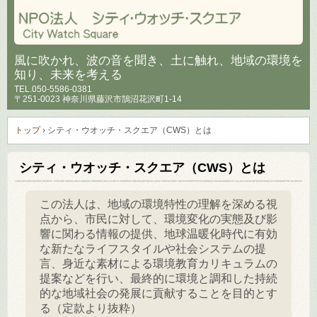
風に吹かれ、波の音を聞き、土に触れ、地域の環境を
知り、未来を考える
TEL.
050-5586-0381
〒251-0023 神奈川県藤沢市鵠沼花沢町1-14
トップ
›
シティ・ウオッチ・スクエア（CWS）とは
シティ・ウオッチ・スクエア（CWS）とは
この法人は、地域の環境特性の理解を深める視
点から、市民に対して、環境変化の実態及び影
響に関わる情報の提供、地球温暖化時代に有効
な新たなライフスタイルや社会システムの提
言、身近な素材による環境教育カリキュラムの
提案などを行い、最終的に環境と調和した持続
的な地域社会の発展に貢献することを目的とす
る（定款より抜粋）