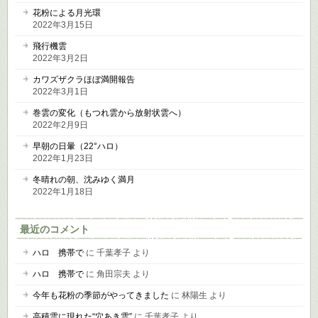
花粉による月光環
2022年3月15日
飛行機雲
2022年3月2日
カワズザクラほぼ満開報告
2022年3月1日
巻雲の変化（もつれ雲から放射状雲へ）
2022年2月9日
早朝の日暈（22°ハロ）
2022年1月23日
冬晴れの朝、沈みゆく満月
2022年1月18日
最近のコメント
ハロ 携帯で
に
千葉孝子
より
ハロ 携帯で
に
角田宗夫
より
今年も花粉の季節がやってきました
に
林陽生
より
高積雲に現れた“穴あき雲”
に
千葉孝子
より