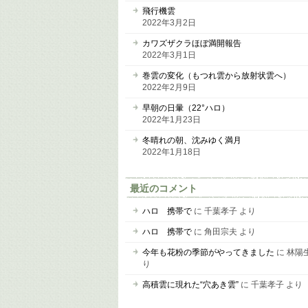
飛行機雲
2022年3月2日
カワズザクラほぼ満開報告
2022年3月1日
巻雲の変化（もつれ雲から放射状雲へ）
2022年2月9日
早朝の日暈（22°ハロ）
2022年1月23日
冬晴れの朝、沈みゆく満月
2022年1月18日
最近のコメント
ハロ 携帯で
に
千葉孝子
より
ハロ 携帯で
に
角田宗夫
より
今年も花粉の季節がやってきました
に
林陽
り
高積雲に現れた“穴あき雲”
に
千葉孝子
より