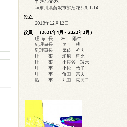
〒251-0023
神奈川県藤沢市鵠沼花沢町1-14
設立
2013年12月12日
役員 （2021年4月～2023年3月）
理 事 長 林 陽生
副理事長 泉 耕二
副
理事長 鬼鞍 哲夫
理 事 相原 延光
理 事 小長谷 瑞木
理 事 小松 恭子
理 事 角田 宗夫
監 事 丸田 恵美子