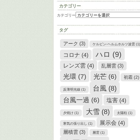
カテゴリー
カテゴリー
タグ
アーク
(3)
ケルビン-ヘルムホルツ波雲
(1
ハロ
(9)
コロナ
(4)
レンズ雲
(4)
乱層雲
(3)
光環
(7)
光芒
(6)
初霜
(2)
台風
(8)
反薄明光線
(1)
台風一過
(6)
塩害
(4)
大雪
(8)
夕焼け
(1)
太陽柱
(1)
展示会
(4)
寒気の張り出し
(1)
層積雲
(3)
層雲
(1)