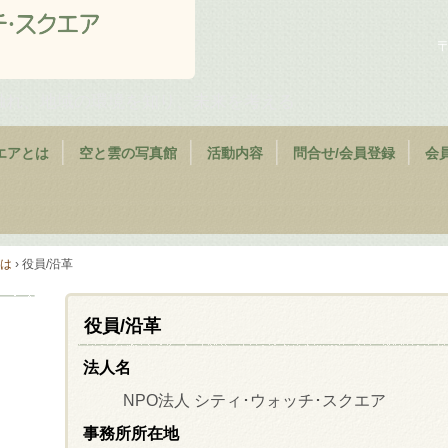
〒
触れ、地域の環境を知り、未来を考える
エアとは
空と雲の写真館
活動内容
問合せ/会員登録
会
とは
›
役員/沿革
役員/沿革
法人名
NPO法人 シティ･ウォッチ･スクエア
事務所所在地