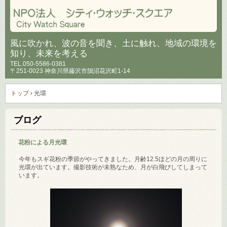
風に吹かれ、波の音を聞き、土に触れ、地域の環境を
知り、未来を考える
TEL.
050-5586-0381
〒251-0023 神奈川県藤沢市鵠沼花沢町1-14
トップ
›
光環
ブログ
花粉による月光環
今年もスギ花粉の季節がやってきました。月齢12.5ほどの月の周りに
光環が出ています。撮影技術が未熟なため、月が白飛びしてしまって
います。