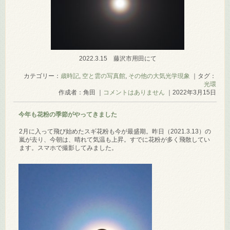
2022.3.15 藤沢市用田にて
カテゴリー：
歳時記
,
空と雲の写真館
,
その他の大気光学現象
｜タグ：
光環
作成者：角田 ｜
コメントはありません
｜2022年3月15日
今年も花粉の季節がやってきました
2月に入って飛び始めたスギ花粉も今が最盛期。昨日（2021.3.13）の
嵐が去り、今朝は、晴れて気温も上昇。すでに花粉が多く飛散してい
ます。スマホで撮影してみました。