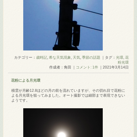
カテゴリー：
歳時記
,
希な天気現象
,
天気
,
季節の話題
｜タグ：
光環
,
花
粉光環
作成者：角田 ｜
コメント: 1件
｜2021年3月14日
花粉による月光環
積雲が月齢12.8ほどの月の前を流れていますが、その切れ目で花粉に
よる月光環を狙ってみました。オート撮影では細部まで表現できない
ようです。