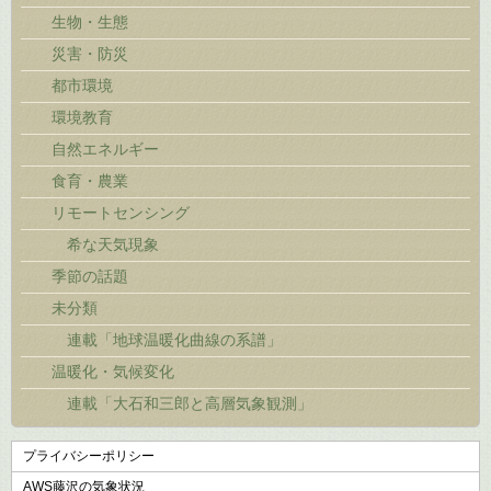
生物・生態
災害・防災
都市環境
環境教育
自然エネルギー
食育・農業
リモートセンシング
希な天気現象
季節の話題
未分類
連載「地球温暖化曲線の系譜」
温暖化・気候変化
連載「大石和三郎と高層気象観測」
プライバシーポリシー
AWS藤沢の気象状況