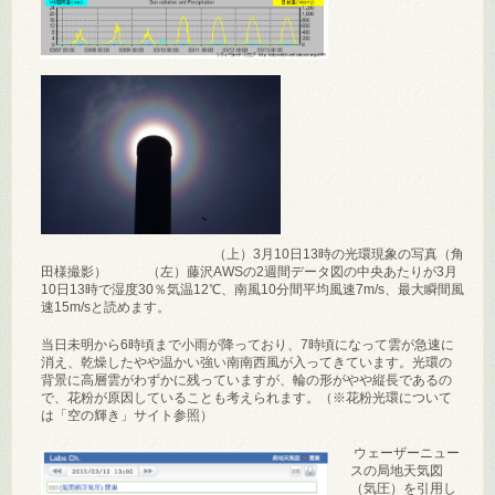
（上）3月10日13時の光環現象の写真（角
田様撮影） （左）藤沢AWSの2週間データ図の中央あたりが3月
10日13時で湿度30％気温12℃、南風10分間平均風速7m/s、最大瞬間風
速15m/sと読めます。
当日未明から6時頃まで小雨が降っており、7時頃になって雲が急速に
消え、乾燥したやや温かい強い南南西風が入ってきています。光環の
背景に高層雲がわずかに残っていますが、輪の形がやや縦長であるの
で、花粉が原因していることも考えられます。（※花粉光環について
は「空の輝き」サイト参照）
ウェーザーニュー
スの局地天気図
（気圧）を引用し