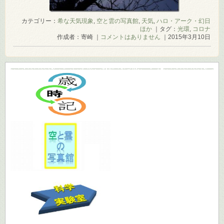
カテゴリー：
希な天気現象
,
空と雲の写真館
,
天気
,
ハロ・アーク・幻日
ほか
｜タグ：
光環
,
コロナ
作成者：寄崎 ｜
コメントはありません
｜2015年3月10日