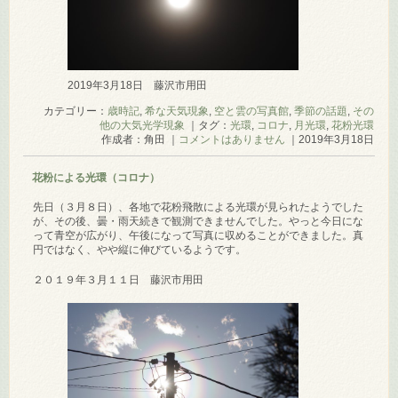
2019年3月18日 藤沢市用田
カテゴリー：
歳時記
,
希な天気現象
,
空と雲の写真館
,
季節の話題
,
その
他の大気光学現象
｜タグ：
光環
,
コロナ
,
月光環
,
花粉光環
作成者：角田 ｜
コメントはありません
｜2019年3月18日
花粉による光環（コロナ）
先日（３月８日）、各地で花粉飛散による光環が見られたようでした
が、その後、曇・雨天続きで観測できませんでした。やっと今日にな
って青空が広がり、午後になって写真に収めることができました。真
円ではなく、やや縦に伸びているようです。
２０１９年３月１１日 藤沢市用田