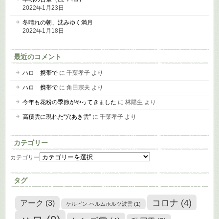
2022年1月23日
冬晴れの朝、沈みゆく満月
2022年1月18日
最近のコメント
ハロ 携帯で
に
千葉孝子
より
ハロ 携帯で
に
角田宗夫
より
今年も花粉の季節がやってきました
に
林陽生
より
高積雲に現れた“穴あき雲”
に
千葉孝子
より
カテゴリー
カテゴリー
タグ
コロナ
(4)
アーク
(3)
ケルビン-ヘルムホルツ波雲
(1)