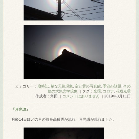
カテゴリー：
歳時記
,
希な天気現象
,
空と雲の写真館
,
季節の話題
,
その
他の大気光学現象
｜タグ：
光環
,
コロナ
,
花粉光環
作成者：角田 ｜
コメントはありません
｜2019年3月11日
『月光環』
月齢14日ほどの月の前を高積雲が流れ、月光環が現れました。