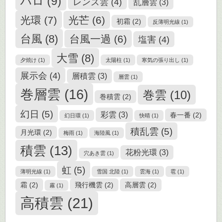
ハロ
(9)
レンズ雲
(4)
乱層雲
(3)
光環
(7)
光芒
(6)
初霜
(2)
反薄明光線
(1)
台風
(8)
台風一過
(6)
塩害
(4)
大雪
(8)
夕焼け
(1)
太陽柱
(1)
寒気の張り出し
(1)
展示会
(4)
層積雲
(3)
層雲
(1)
巻層雲
(16)
巻雲
(10)
巻積雲
(2)
幻日
(5)
彩雲
(3)
春一番
(2)
幻日環
(1)
快晴
(1)
積乱雲
(5)
月光環
(2)
梅雨
(1)
海陸風
(1)
積雲
(13)
花粉光環
(3)
穴あき雲
(1)
虹
(5)
薄明光線
(1)
雪国 北陸
(1)
雲海
(1)
雹
(1)
霜
(2)
飛行機雲
(2)
高層雲
(2)
霧
(1)
高積雲
(21)