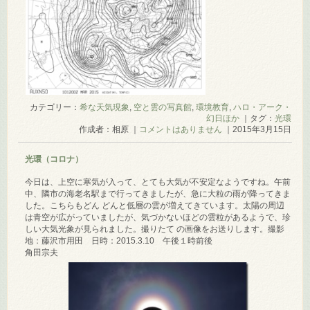
カテゴリー：
希な天気現象
,
空と雲の写真館
,
環境教育
,
ハロ・アーク・
幻日ほか
｜タグ：
光環
作成者：相原 ｜
コメントはありません
｜2015年3月15日
光環（コロナ）
今日は、上空に寒気が入って、とても大気が不安定なようですね。午前
中、隣市の海老名駅まで行ってきましたが、急に大粒の雨が降ってきま
した。こちらもどん どんと低層の雲が増えてきています。太陽の周辺
は青空が広がっていましたが、気づかないほどの雲粒があるようで、珍
しい大気光象が見られました。撮りたて の画像をお送りします。撮影
地：藤沢市用田 日時：2015.3.10 午後１時前後
角田宗夫