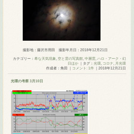
撮影地：藤沢市用田 撮影年月日：2018年12月21日
カテゴリー：
希な天気現象
,
空と雲の写真館
,
中層雲
,
ハロ・アーク・幻
日ほか
｜タグ：
光環
,
コロナ
,
月光環
作成者：角田 ｜
コメント: 1件
｜2018年12月21日
光環の考察 3月10日