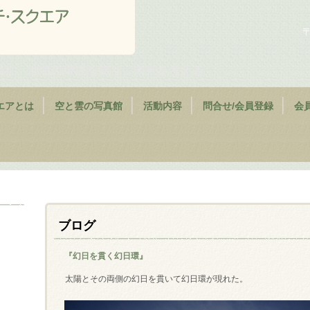
〒
触れ、地域の環境を知り、未来を考える
エアとは
空と雲の写真館
活動内容
問合せ/会員登録
会
ブログ
『幻日を貫く幻日環』
太陽とその両側の幻日を貫いて幻日環が現れた。