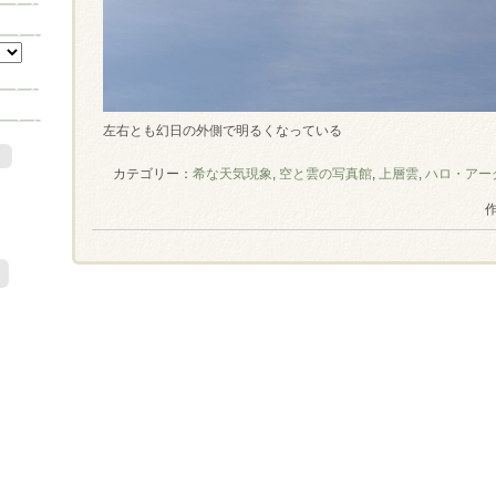
左右とも幻日の外側で明るくなっている
)
カテゴリー：
希な天気現象
,
空と雲の写真館
,
上層雲
,
ハロ・アー