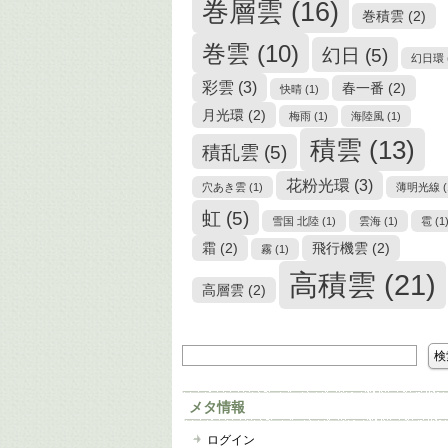
巻層雲
(16)
巻積雲
(2)
巻雲
(10)
幻日
(5)
幻日環
彩雲
(3)
春一番
(2)
快晴
(1)
月光環
(2)
梅雨
(1)
海陸風
(1)
積雲
(13)
積乱雲
(5)
花粉光環
(3)
穴あき雲
(1)
薄明光線
(
虹
(5)
雪国 北陸
(1)
雲海
(1)
雹
(1
霜
(2)
飛行機雲
(2)
霧
(1)
高積雲
(21)
高層雲
(2)
メタ情報
ログイン