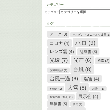
カテゴリー
カテゴリー
タグ
アーク
(3)
ケルビン-ヘルムホルツ波雲
(1
ハロ
(9)
コロナ
(4)
レンズ雲
(4)
乱層雲
(3)
光環
(7)
光芒
(6)
初霜
(2)
台風
(8)
反薄明光線
(1)
台風一過
(6)
塩害
(4)
大雪
(8)
夕焼け
(1)
太陽柱
(1)
展示会
(4)
寒気の張り出し
(1)
層積雲
(3)
層雲
(1)