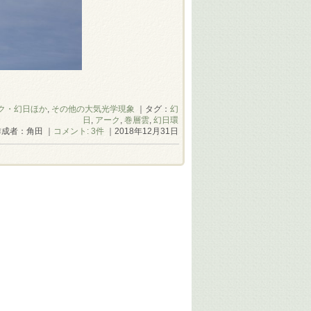
ク・幻日ほか
,
その他の大気光学現象
｜タグ：
幻
日
,
アーク
,
巻層雲
,
幻日環
作成者：角田 ｜
コメント: 3件
｜2018年12月31日