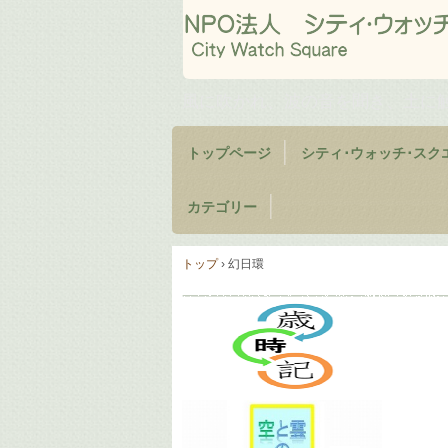
風に吹かれ、波の音を聞き、土に
トップページ
シティ･ウォッチ･スク
カテゴリー
トップ
›
幻日環