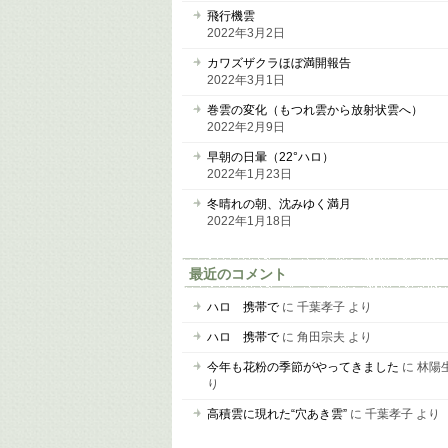
飛行機雲
2022年3月2日
カワズザクラほぼ満開報告
2022年3月1日
巻雲の変化（もつれ雲から放射状雲へ）
2022年2月9日
早朝の日暈（22°ハロ）
2022年1月23日
冬晴れの朝、沈みゆく満月
2022年1月18日
最近のコメント
ハロ 携帯で
に
千葉孝子
より
ハロ 携帯で
に
角田宗夫
より
今年も花粉の季節がやってきました
に
林陽
り
高積雲に現れた“穴あき雲”
に
千葉孝子
より