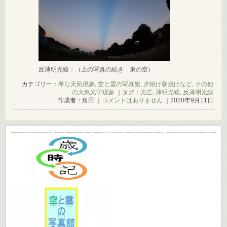
反薄明光線：（上の写真の続き 東の空）
カテゴリー：
希な天気現象
,
空と雲の写真館
,
夕焼け朝焼けなど
,
その他
の大気光学現象
｜タグ：
光芒
,
薄明光線
,
反薄明光線
作成者：角田 ｜
コメントはありません
｜2020年9月11日