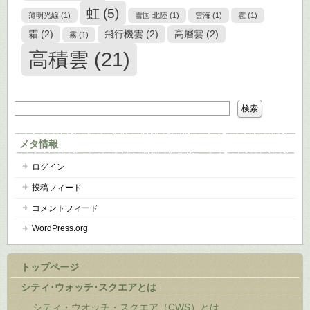
虹
(5)
薄明光線
(1)
雪国 北陸
(1)
雲海
(1)
雹
(1)
霜
(2)
飛行機雲
(2)
高層雲
(2)
霧
(1)
高積雲
(21)
メタ情報
ログイン
投稿フィード
コメントフィード
WordPress.org
トップページ
シティ･ウォッチ･スクエアとは
シティ・ウオッチ・スクエア（CWS）とは