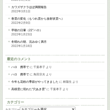
カワズザクラほぼ満開報告
2022年3月1日
巻雲の変化（もつれ雲から放射状雲へ）
2022年2月9日
早朝の日暈（22°ハロ）
2022年1月23日
冬晴れの朝、沈みゆく満月
2022年1月18日
最近のコメント
ハロ 携帯で
に
千葉孝子
より
ハロ 携帯で
に
角田宗夫
より
今年も花粉の季節がやってきました
に
林陽生
より
高積雲に現れた“穴あき雲”
に
千葉孝子
より
カテゴリー
カテゴリー