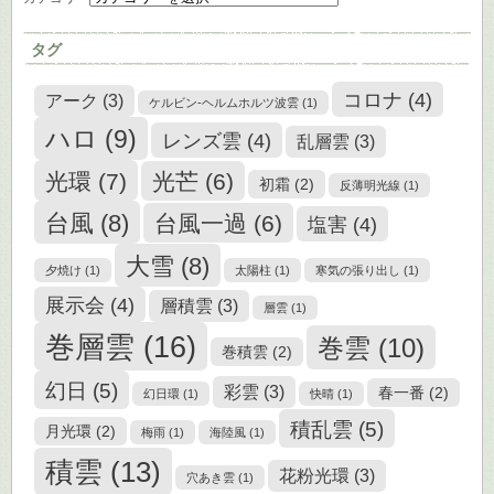
タグ
コロナ
(4)
アーク
(3)
ケルビン-ヘルムホルツ波雲
(1)
ハロ
(9)
レンズ雲
(4)
乱層雲
(3)
光環
(7)
光芒
(6)
初霜
(2)
反薄明光線
(1)
台風
(8)
台風一過
(6)
塩害
(4)
大雪
(8)
夕焼け
(1)
太陽柱
(1)
寒気の張り出し
(1)
展示会
(4)
層積雲
(3)
層雲
(1)
巻層雲
(16)
巻雲
(10)
巻積雲
(2)
幻日
(5)
彩雲
(3)
春一番
(2)
幻日環
(1)
快晴
(1)
積乱雲
(5)
月光環
(2)
梅雨
(1)
海陸風
(1)
積雲
(13)
花粉光環
(3)
穴あき雲
(1)