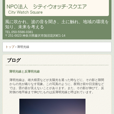
風に吹かれ、波の音を聞き、土に触れ、地域の環境を
知り、未来を考える
TEL.
050-5586-0381
〒251-0023 神奈川県藤沢市鵠沼花沢町1-14
トップ
›
薄明光線
ブログ
薄明光線と反薄明光線
薄明光線は、雄大積雲などが太陽光を遮った時などに、その影と隙間
からの光が織りなす現象。この写真のように、夜明け前や日没後など
では、雲の姿が見えないことがあります。また、その影が伸びて、反
対側の地平線まで伸びたものは反薄明光線と呼ばれています。